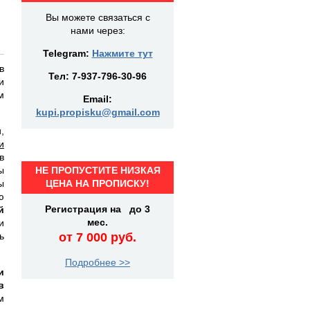
Вы можете связаться с
нами через:
Telegram:
Нажмите тут
в
Тел:
7-937-796-30-96
и
м
Email:
kupi.propisku@gmail.com
,
и
в
ы
НЕ ПРОПУСТИТЕ НИЗКАЯ
ы
ЦЕНА НА ПРОПИСКУ!
ю
Регистрация на до 3
й
мес.
и
ь
от 7 000 руб.
Подробнее >>
и
в
м