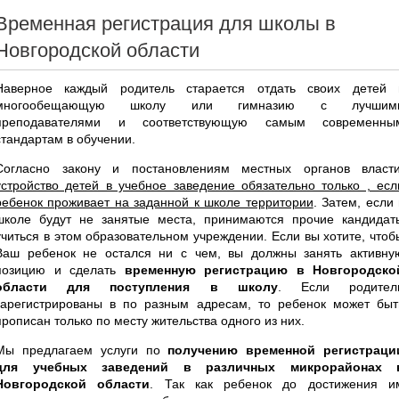
Временная регистрация для школы в
Новгородской области
Наверное каждый родитель старается отдать своих детей 
многообещающую школу или гимназию с лучшим
преподавателями и соответствующую самым современны
стандартам в обучении.
Согласно закону и постановлениям местных органов власти
устройство детей в учебное заведение обязательно только , есл
ребенок проживает на заданной к школе территории
. Затем, если 
школе будут не занятые места, принимаются прочие кандидат
учиться в этом образовательном учреждении. Если вы хотите, чтоб
Ваш ребенок не остался ни с чем, вы должны занять активну
позицию и сделать
временную регистрацию в Новгородско
области для поступления в школу
. Если родител
зарегистрированы в по разным адресам, то ребенок может быт
прописан только по месту жительства одного из них.
Мы предлагаем услуги по
получению временной регистраци
для учебных заведений в различных микрорайонах 
Новгородской области
. Так как ребенок до достижения и