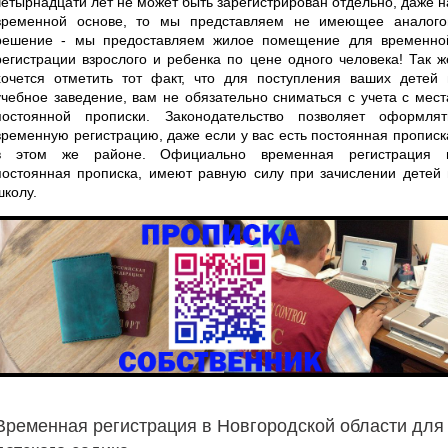
четырнадцати лет не может быть зарегистрирован отдельно, даже н
временной основе, то мы представляем не имеющее аналого
решение - мы предоставляем жилое помещение для временно
регистрации взрослого и ребенка по цене одного человека! Так ж
хочется отметить тот факт, что для поступления ваших детей 
учебное заведение, вам не обязательно сниматься с учета с мест
постоянной прописки. Законодательство позволяет оформлят
временную регистрацию, даже если у вас есть постоянная прописк
в этом же районе. Официально временная регистрация 
постоянная прописка, имеют равную силу при зачислении детей 
школу.
Временная регистрация в Новгородской области для