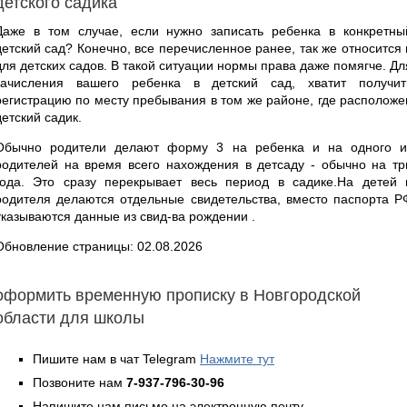
детского садика
Даже в том случае, если нужно записать ребенка в конкретны
детский сад? Конечно, все перечисленное ранее, так же относится 
для детских садов. В такой ситуации нормы права даже помягче. Дл
зачисления вашего ребенка в детский сад, хватит получит
регистрацию по месту пребывания в том же районе, где расположе
детский садик.
Обычно родители делают форму 3 на ребенка и на одного и
родителей на время всего нахождения в детсаду - обычно на тр
года. Это сразу перекрывает весь период в садике.На детей 
родителя делаются отдельные свидетельства, вместо паспорта Р
указываются данные из свид-ва рождении .
Обновление страницы: 02.08.2026
оформить временную прописку в Новгородской
области для школы
Пишите нам в чат Telegram
Нажмите тут
Позвоните нам
7-937-796-30-96
Напишите нам письмо на электронную почту