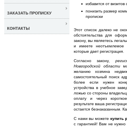
избавится от визитов
понизить размер ком
ЗАКАЗАТЬ ПРОПИСКУ
прописки
КОНТАКТЫ
Этот список далеко не око
обстоятельства для оформ
закону, вы являетесь легал
и имеете неотъемлемое 
которые дает регистрация.
Согласно закону,
реги
Новгородской области
мо
желанию хозяина недвиж
самостоятельный поиск адр
более если нужен конк
устройства в учебное заве
ложью со стороны владельце
оплату и через коротко
результате ваша регистраци
остается безнаказанным. Ка
С нами вы можете
купить 
с гарантией! Вам не нужно 