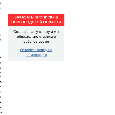
м
и
ЗАКАЗАТЬ ПРОПИСКУ В
НОВГОРОДСКОЙ ОБЛАСТИ
Оставьте вашу заявку и мы
т
обязательно ответим в
м
рабочее время
,
Оставить заявку на
регистрацию
и
м
у
й
о
в
о
т
м
3
о
д