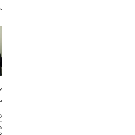
ь
у
.
з
3
е
й
о