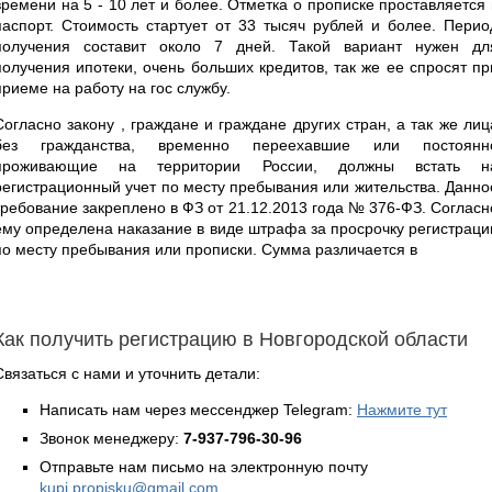
времени на 5 - 10 лет и более. Отметка о прописке проставляется 
паспорт. Стоимость стартует от 33 тысяч рублей и более. Перио
получения составит около 7 дней. Такой вариант нужен дл
получения ипотеки, очень больших кредитов, так же ее спросят пр
приеме на работу на гос службу.
Согласно закону , граждане и граждане других стран, а так же лиц
без гражданства, временно переехавшие или постоянн
проживающие на территории России, должны встать н
регистрационный учет по месту пребывания или жительства. Данно
требование закреплено в ФЗ от 21.12.2013 года № 376-ФЗ. Согласн
ему определена наказание в виде штрафа за просрочку регистраци
по месту пребывания или прописки. Сумма различается в
Как получить регистрацию в Новгородской области
Связаться с нами и уточнить детали:
Написать нам через мессенджер Telegram:
Нажмите тут
Звонок менеджеру:
7-937-796-30-96
Отправьте нам письмо на электронную почту
kupi.propisku@gmail.com