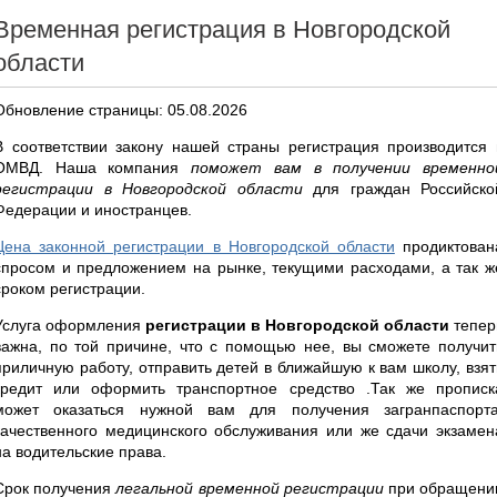
Временная регистрация в Новгородской
области
Обновление страницы: 05.08.2026
В соответствии закону нашей страны регистрация производится 
ОМВД. Наша компания
поможет вам в получении временно
регистрации в Новгородской области
для граждан Российско
Федерации и иностранцев.
Цена законной регистрации в Новгородской области
продиктован
спросом и предложением на рынке, текущими расходами, а так ж
сроком регистрации.
Услуга оформления
регистрации в Новгородской области
тепер
важна, по той причине, что с помощью нее, вы сможете получит
приличную работу, отправить детей в ближайшую к вам школу, взят
кредит или оформить транспортное средство .Так же прописк
может оказаться нужной вам для получения загранпаспорта
качественного медицинского обслуживания или же сдачи экзамен
на водительские права.
Срок получения
легальной временной регистрации
при обращени