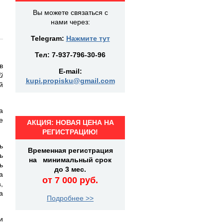
Вы можете связаться с
нами через:
Telegram:
Нажмите тут
Тел:
7-937-796-30-96
в
E-mail:
й
kupi.propisku@gmail.com
й
а
е
АКЦИЯ: НОВАЯ ЦЕНА НА
РЕГИСТРАЦИЮ!
ь
Временная регистрация
ь
на минимальный срок
ь
до 3 мес.
а
от 7 000 руб.
,
а
Подробнее >>
и