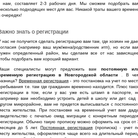
к нам, составляет 2-3 рабочих дня. Мы сможем подобрать ва
несколько подходящих мест для вас. Никакой траты вашего времен
в очередях!
Важно знать о регистрации
У нас не получится сделать регистрацию вам там, где хозяин не дае
согласия (например ваш муж/жена/родственник итп), но если ва
нужен определенный район, мы сделаем все от нас зависящее
чтобы подобрать вам хороший вариант.
Наши специалисты могут предложить вам
постоянную ил
временную регистрацию в Новгородской области
. В че
разница?
Временная регистрация
- это постановка на учет по мест
пребывания т.е. там где гражданин временно находится. Плюс тако
регистрации в том, если у вас уже есть штамп в паспорте, н
например вам необходимо устроить детей в школу или дет. сад 
другом микрорайоне, вам не придется выписываться с постоянног
места жительства. При постановке на временный учет вам даду
свидетельство с печатью омвд миграции с конкретным периодо
регистрации. Обычно такую прописку можно оформить на срок от 
месяцев до 5 лет.
Постоянная регистрация
(прописка) - учет п
месту жительства, оформляется чаще всего на длительный перио